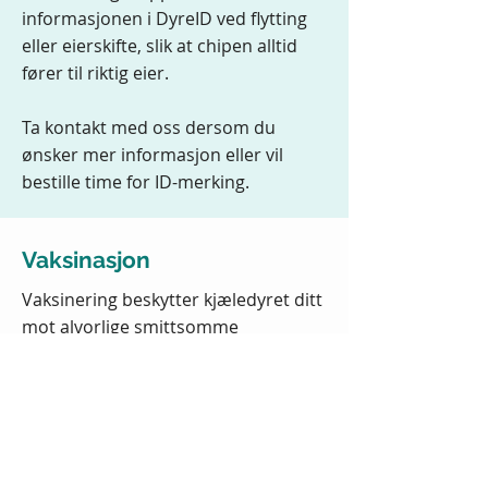
informasjonen i DyreID ved flytting
eller eierskifte, slik at chipen alltid
fører til riktig eier.
Ta kontakt med oss dersom du
ønsker mer informasjon eller vil
bestille time for ID-merking.
Vaksinasjon
Vaksinering beskytter kjæledyret ditt
mot alvorlige smittsomme
sykdommer og er en viktig del av
forebyggende helsearbeid. Før selve
vaksinasjonen gjennomfører vi alltid
en helsesjekk for å sikre at dyret er
friskt og kan vaksineres trygt.